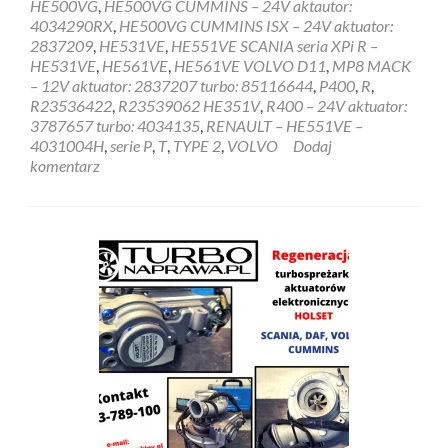
HE500VG
,
HE500VG CUMMINS – 24V aktautor:
4034290RX
,
HE500VG CUMMINS ISX – 24V aktuator:
2837209
,
HE531VE
,
HE551VE SCANIA seria XPi R –
HE531VE
,
HE561VE
,
HE561VE VOLVO D11
,
MP8 MACK
– 12V aktuator: 2837207 turbo: 85116644
,
P400
,
R
,
R23536422
,
R23539062 HE351V
,
R400 – 24V aktuator:
3787657 turbo: 4034135
,
RENAULT – HE551VE –
4031004H
,
serie P
,
T
,
TYPE 2
,
VOLVO
Dodaj
komentarz