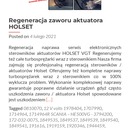
Regeneracja zaworu aktuatora
HOLSET
Posted on
4 lutego 2021
Regeneracja naprawa serwis elektronicznych
sterowników aktuatorów HOLSET VGT Regenerujemy
też całe turbosprężarki wraz z sterownikiem Nasza firma
zajmuję się profesjonalną regeneracją sterowników /
aktuatorów Holset Oferujemy też kompletne naprawy
turbosprężarek wraz z sterownikiem co w 100%
wyklucza problem. Wykonanie kompleksowej naprawy
gwarantuje poprawne działanie urządzeń gdyż często
uszkodzenia zaworu / aktuatora Holset spowodowane
Read
jest uszkodzeniem
[…]
more
Tagged
0810070
,
12 V volts 1978404
,
1707990
,
about
1714964
,
1714964R SCANIA – HE500VG - 3794200
,
Regeneracja
172-032-0075
,
1849535
,
1849537
,
1849539
,
1849540
,
zaworu
1849541
,
191616
,
1919159
,
1920346
,
1944459
,
aktuatora