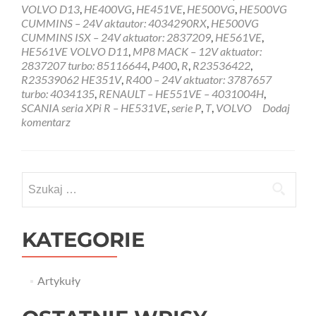
VOLVO D13
,
HE400VG
,
HE451VE
,
HE500VG
,
HE500VG
CUMMINS – 24V aktautor: 4034290RX
,
HE500VG
CUMMINS ISX – 24V aktuator: 2837209
,
HE561VE
,
HE561VE VOLVO D11
,
MP8 MACK – 12V aktuator:
2837207 turbo: 85116644
,
P400
,
R
,
R23536422
,
R23539062 HE351V
,
R400 – 24V aktuator: 3787657
turbo: 4034135
,
RENAULT – HE551VE – 4031004H
,
SCANIA seria XPi R – HE531VE
,
serie P
,
T
,
VOLVO
Dodaj
komentarz
Szukaj:
KATEGORIE
Artykuły