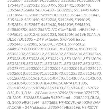
5328084
,
5328084 H
,
5328085
,
5328085 H
,
5328085 H
1754439
,
5329513
,
5350499
,
5351441
,
5351443
,
5351443 Scania R450 G450 – 2082223
,
5351443 Volvo
FH Euro4 - 5323685 Scania DLC500
,
5351445
,
5351447
,
5351449
,
5351450
,
5352708
,
5352845
,
5355095
,
5452856
,
5452857
,
5453630
,
5453909
,
5458503
,
5458503RX
,
5501255 VOLVO CUMMINS – HE561VE –
4045031
,
5501278
,
5501331
,
550155H
,
561VE SCANIA
DLC6 / DC1305 – 24 V aktuator: 3787658 turbo:
5351445
,
572883
,
572884
,
572901
,
599-5002
,
6448583
,
8003309
,
85000685
,
85000874
,
85003139
,
85003232
,
85003612
,
85003632
,
85003634
,
85003746
,
85003845
,
85003848
,
85003963
,
85013031
,
85013036
,
85013288
,
85013371
,
85013571
,
85013597
,
85013731
,
85019731
,
85020011
,
85020014
,
85020018
,
85021417
,
85026018
,
85113091
,
85121073
,
85123532
,
85124590
,
85128092
,
85136181
,
85140458
,
85141057
,
85141060
,
85141064
,
8515100 HE400VE SCANIA DC1305
,
85151092
,
85151094
,
85151100
,
8515194
,
85157092
,
D12
,
D13
,
D16 – 24V aktuator: 3789658 turbo: 3775775
,
DL1305 - 5323685 Scania R450 Euro6 – 2082223
,
DLC6
,
G
,
G400
,
HE341VH – 5323685
,
HE400VE
,
HE400VE DAF
PACCAR – 24 V aktuator: 2835944 HE351VE
,
HE400VE