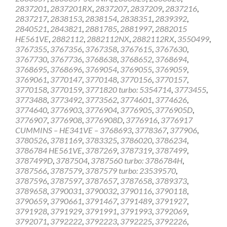
2837201
,
2837201RX
,
2837207
,
2837209
,
2837216
,
2837217
,
2838153
,
2838154
,
2838351
,
2839392
,
2840521
,
2843821
,
2881785
,
2881997
,
2882015
HE561VE
,
2882112
,
2882112NX
,
2882112RX
,
3550499
,
3767355
,
3767356
,
3767358
,
3767615
,
3767630
,
3767730
,
3767736
,
3768638
,
3768652
,
3768694
,
3768695
,
3768696
,
3769054
,
3769055
,
3769059
,
3769061
,
3770147
,
3770148
,
3770156
,
3770157
,
3770158
,
3770159
,
3771820 turbo: 5354714
,
3773455
,
3773488
,
3773492
,
3773562
,
3774601
,
3774626
,
3774640
,
3776903
,
3776904
,
3776905
,
3776905D
,
3776907
,
3776908
,
3776908D
,
3776916
,
3776917
CUMMINS – HE341VE – 3768693
,
3778367
,
377906
,
3780526
,
3781169
,
3783325
,
3786020
,
3786234
,
3786784 HE561VE
,
3787269
,
3787319
,
3787499
,
3787499D
,
3787504
,
3787560 turbo: 3786784H
,
3787566
,
3787579
,
3787579 turbo: 23539570
,
3787596
,
3787597
,
3787657
,
3787658
,
3789373
,
3789658
,
3790031
,
3790032
,
3790116
,
3790118
,
3790659
,
3790661
,
3791467
,
3791489
,
3791927
,
3791928
,
3791929
,
3791991
,
3791993
,
3792069
,
3792071
,
3792222
,
3792223
,
3792225
,
3792226
,