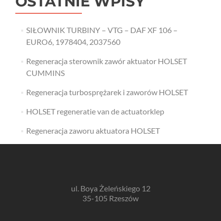
OSTATNIE WPISY
SIŁOWNIK TURBINY – VTG – DAF XF 106 –
EURO6, 1978404, 2037560
Regeneracja sterownik zawór aktuator HOLSET
CUMMINS
Regeneracja turbosprężarek i zaworów HOLSET
HOLSET regeneratie van de actuatorklep
Regeneracja zaworu aktuatora HOLSET
ul. Boya Żeleńskiego 12
35-105 Rzeszów