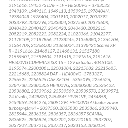
2191616
,
1945273 DAF – LF – HE300VG – 3783023
,
1949109
,
1949110
,
1949113
,
1959915
,
1978404N
,
1978404R 1978404
,
2001910
,
2002017
,
2033792
,
2033793
,
2033796
,
2033804
,
2037560
,
2037560R
,
2040423
,
2040427
,
2040428
,
2040430
,
2082215
,
2082219
,
2082223
,
2082224
,
21023366
,
21042277
,
21178109
,
21187866
,
21238245
,
21358880
,
21364706
,
21364709
,
21366000
,
21366004
,
21398421 Scania XPi
R - 2191616
,
21468127
,
21468131
,
21517180
,
21559601
,
21559604
,
2191615
,
2191616
,
2191616
HE500VG CUMMINS ISX 15 – 12V aktuator: 4045108
,
2195574
,
22001081
,
22001084
,
22215682
,
22215685
,
22215689
,
2238824 DAF – HE400VG -3783327
,
2256525
,
2256525 DAF XF106 - 5355095
,
2256526
,
2284738
,
22880306 HE400VG
,
22880308
,
23536422
,
23536802
,
23539062
,
23539569
,
23539570
,
23539571
,
24 V volts
,
2428820
,
2454845 HE351VE
,
2454858
,
2454859
,
2484276
,
28091294 HE400VG Aktuator zawór
turbosprężarki – 2037560
,
2835830
,
2835866
,
2835940
,
2835944
,
2836356
,
2836357
,
2836357 SCANIA
,
2836825
,
2836826
,
2837201
,
2837201RX
,
2837207
,
2837209
,
2837216
,
2837217
,
2838153
,
2838154
,