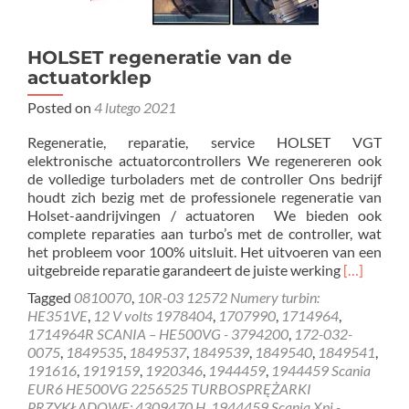
HOLSET regeneratie van de
actuatorklep
Posted on
4 lutego 2021
Regeneratie, reparatie, service HOLSET VGT
elektronische actuatorcontrollers We regenereren ook
de volledige turboladers met de controller Ons bedrijf
houdt zich bezig met de professionele regeneratie van
Holset-aandrijvingen / actuatoren We bieden ook
complete reparaties aan turbo’s met de controller, wat
het probleem voor 100% uitsluit. Het uitvoeren van een
Read
uitgebreide reparatie garandeert de juiste werking
[…]
more
Tagged
0810070
,
10R-03 12572 Numery turbin:
about
HE351VE
,
12 V volts 1978404
,
1707990
,
1714964
,
HOLSET
1714964R SCANIA – HE500VG - 3794200
,
172-032-
regenerati
0075
,
1849535
,
1849537
,
1849539
,
1849540
,
1849541
,
van
191616
,
1919159
,
1920346
,
1944459
,
1944459 Scania
de
EUR6 HE500VG 2256525 TURBOSPRĘŻARKI
actuatork
PRZYKŁADOWE: 4309470 H
,
1944459 Scania Xpi -