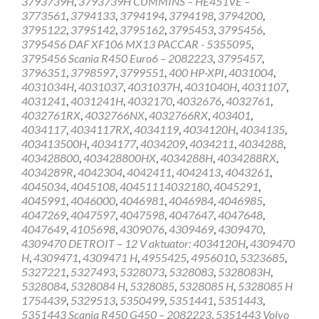
3793739H
,
3793739H CUMMINS – HE451VE –
3773561
,
3794133
,
3794194
,
3794198
,
3794200
,
3795122
,
3795142
,
3795162
,
3795453
,
3795456
,
3795456 DAF XF106 MX13 PACCAR - 5355095
,
3795456 Scania R450 Euro6 – 2082223
,
3795457
,
3796351
,
3798597
,
3799551
,
400 HP-XPI
,
4031004
,
4031034H
,
4031037
,
4031037H
,
4031040H
,
4031107
,
4031241
,
4031241H
,
4032170
,
4032676
,
4032761
,
4032761RX
,
4032766NX
,
4032766RX
,
403401
,
4034117
,
4034117RX
,
4034119
,
4034120H
,
4034135
,
403413500H
,
4034177
,
4034209
,
4034211
,
4034288
,
403428800
,
403428800HX
,
4034288H
,
4034288RX
,
4034289R
,
4042304
,
4042411
,
4042413
,
4043261
,
4045034
,
4045108
,
40451114032180
,
4045291
,
4045991
,
4046000
,
4046981
,
4046984
,
4046985
,
4047269
,
4047597
,
4047598
,
4047647
,
4047648
,
4047649
,
4105698
,
4309076
,
4309469
,
4309470
,
4309470 DETROIT – 12 V aktuator: 4034120H
,
4309470
H
,
4309471
,
4309471 H
,
4955425
,
4956010
,
5323685
,
5327221
,
5327493
,
5328073
,
5328083
,
5328083H
,
5328084
,
5328084 H
,
5328085
,
5328085 H
,
5328085 H
1754439
,
5329513
,
5350499
,
5351441
,
5351443
,
5351443 Scania R450 G450 – 2082223
,
5351443 Volvo