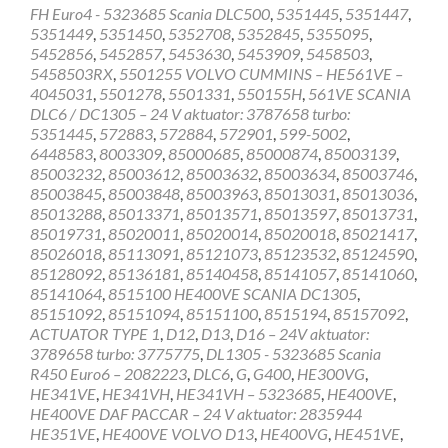
FH Euro4 - 5323685 Scania DLC500
,
5351445
,
5351447
,
5351449
,
5351450
,
5352708
,
5352845
,
5355095
,
5452856
,
5452857
,
5453630
,
5453909
,
5458503
,
5458503RX
,
5501255 VOLVO CUMMINS – HE561VE –
4045031
,
5501278
,
5501331
,
550155H
,
561VE SCANIA
DLC6 / DC1305 – 24 V aktuator: 3787658 turbo:
5351445
,
572883
,
572884
,
572901
,
599-5002
,
6448583
,
8003309
,
85000685
,
85000874
,
85003139
,
85003232
,
85003612
,
85003632
,
85003634
,
85003746
,
85003845
,
85003848
,
85003963
,
85013031
,
85013036
,
85013288
,
85013371
,
85013571
,
85013597
,
85013731
,
85019731
,
85020011
,
85020014
,
85020018
,
85021417
,
85026018
,
85113091
,
85121073
,
85123532
,
85124590
,
85128092
,
85136181
,
85140458
,
85141057
,
85141060
,
85141064
,
8515100 HE400VE SCANIA DC1305
,
85151092
,
85151094
,
85151100
,
8515194
,
85157092
,
ACTUATOR TYPE 1
,
D12
,
D13
,
D16 – 24V aktuator:
3789658 turbo: 3775775
,
DL1305 - 5323685 Scania
R450 Euro6 – 2082223
,
DLC6
,
G
,
G400
,
HE300VG
,
HE341VE
,
HE341VH
,
HE341VH – 5323685
,
HE400VE
,
HE400VE DAF PACCAR – 24 V aktuator: 2835944
HE351VE
,
HE400VE VOLVO D13
,
HE400VG
,
HE451VE
,