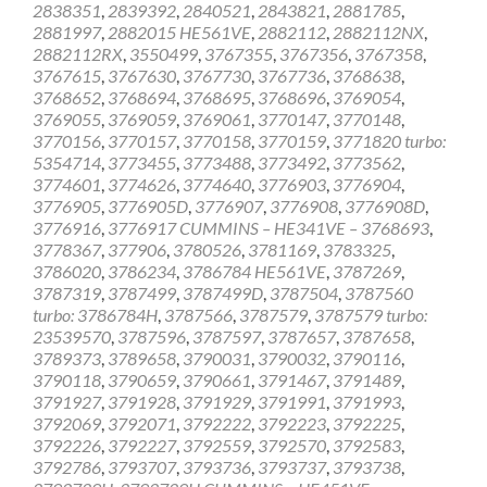
2838351
,
2839392
,
2840521
,
2843821
,
2881785
,
2881997
,
2882015 HE561VE
,
2882112
,
2882112NX
,
2882112RX
,
3550499
,
3767355
,
3767356
,
3767358
,
3767615
,
3767630
,
3767730
,
3767736
,
3768638
,
3768652
,
3768694
,
3768695
,
3768696
,
3769054
,
3769055
,
3769059
,
3769061
,
3770147
,
3770148
,
3770156
,
3770157
,
3770158
,
3770159
,
3771820 turbo:
5354714
,
3773455
,
3773488
,
3773492
,
3773562
,
3774601
,
3774626
,
3774640
,
3776903
,
3776904
,
3776905
,
3776905D
,
3776907
,
3776908
,
3776908D
,
3776916
,
3776917 CUMMINS – HE341VE – 3768693
,
3778367
,
377906
,
3780526
,
3781169
,
3783325
,
3786020
,
3786234
,
3786784 HE561VE
,
3787269
,
3787319
,
3787499
,
3787499D
,
3787504
,
3787560
turbo: 3786784H
,
3787566
,
3787579
,
3787579 turbo:
23539570
,
3787596
,
3787597
,
3787657
,
3787658
,
3789373
,
3789658
,
3790031
,
3790032
,
3790116
,
3790118
,
3790659
,
3790661
,
3791467
,
3791489
,
3791927
,
3791928
,
3791929
,
3791991
,
3791993
,
3792069
,
3792071
,
3792222
,
3792223
,
3792225
,
3792226
,
3792227
,
3792559
,
3792570
,
3792583
,
3792786
,
3793707
,
3793736
,
3793737
,
3793738
,