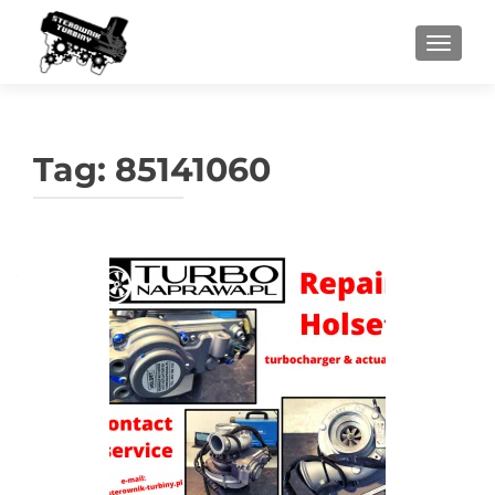
PRZEŁ
Tag:
85141060