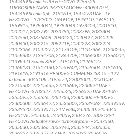
1944459 Scania EUR6 HE500VG 2256525
HOLSET
TURBOSPRĘŻARKI PRZYKŁADOWE: 4309470 H
,
1944459 Scania Xpi - 2191616
,
1945273 DAF – LF –
HE300VG – 3783023
,
1949109
,
1949110
,
1949113
,
1959915
,
1978404N
,
1978404R 1978404
,
2001910
,
2002017
,
2033792
,
2033793
,
2033796
,
2033804
,
2037560
,
2037560R
,
2040423
,
2040427
,
2040428
,
2040430
,
2082215
,
2082219
,
2082223
,
2082224
,
21023366
,
21042277
,
21178109
,
21187866
,
21238245
,
21358880
,
21364706
,
21364709
,
21366000
,
21366004
,
21398421 Scania XPi R - 2191616
,
21468127
,
21468131
,
21517180
,
21559601
,
21559604
,
2191615
,
2191616
,
2191616 HE500VG CUMMINS ISX 15 – 12V
aktuator: 4045108
,
2195574
,
22001081
,
22001084
,
22215682
,
22215685
,
22215689
,
2238824 DAF –
HE400VG -3783327
,
2256525
,
2256525 DAF XF106 -
5355095
,
2256526
,
2284738
,
22880306 HE400VG
,
22880308
,
23536422
,
23536802
,
23539062
,
23539569
,
23539570
,
23539571
,
24 V volts
,
2428820
,
2454845
HE351VE
,
2454858
,
2454859
,
2484276
,
28091294
HE400VG Aktuator zawór turbosprężarki – 2037560
,
2835830
,
2835866
,
2835940
,
2835944
,
2836356
,
2836357
,
2836357 SCANIA
,
2836825
,
2836826
,