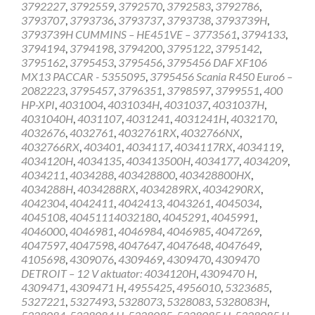
3792227
,
3792559
,
3792570
,
3792583
,
3792786
,
3793707
,
3793736
,
3793737
,
3793738
,
3793739H
,
3793739H CUMMINS – HE451VE – 3773561
,
3794133
,
3794194
,
3794198
,
3794200
,
3795122
,
3795142
,
3795162
,
3795453
,
3795456
,
3795456 DAF XF106
MX13 PACCAR - 5355095
,
3795456 Scania R450 Euro6 –
2082223
,
3795457
,
3796351
,
3798597
,
3799551
,
400
HP-XPI
,
4031004
,
4031034H
,
4031037
,
4031037H
,
4031040H
,
4031107
,
4031241
,
4031241H
,
4032170
,
4032676
,
4032761
,
4032761RX
,
4032766NX
,
4032766RX
,
403401
,
4034117
,
4034117RX
,
4034119
,
4034120H
,
4034135
,
403413500H
,
4034177
,
4034209
,
4034211
,
4034288
,
403428800
,
403428800HX
,
4034288H
,
4034288RX
,
4034289RX
,
4034290RX
,
4042304
,
4042411
,
4042413
,
4043261
,
4045034
,
4045108
,
40451114032180
,
4045291
,
4045991
,
4046000
,
4046981
,
4046984
,
4046985
,
4047269
,
4047597
,
4047598
,
4047647
,
4047648
,
4047649
,
4105698
,
4309076
,
4309469
,
4309470
,
4309470
DETROIT – 12 V aktuator: 4034120H
,
4309470 H
,
4309471
,
4309471 H
,
4955425
,
4956010
,
5323685
,
5327221
,
5327493
,
5328073
,
5328083
,
5328083H
,