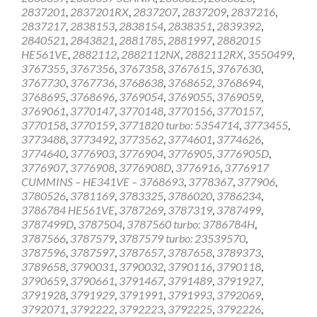
2837201
,
2837201RX
,
2837207
,
2837209
,
2837216
,
2837217
,
2838153
,
2838154
,
2838351
,
2839392
,
2840521
,
2843821
,
2881785
,
2881997
,
2882015
HE561VE
,
2882112
,
2882112NX
,
2882112RX
,
3550499
,
3767355
,
3767356
,
3767358
,
3767615
,
3767630
,
3767730
,
3767736
,
3768638
,
3768652
,
3768694
,
3768695
,
3768696
,
3769054
,
3769055
,
3769059
,
3769061
,
3770147
,
3770148
,
3770156
,
3770157
,
3770158
,
3770159
,
3771820 turbo: 5354714
,
3773455
,
3773488
,
3773492
,
3773562
,
3774601
,
3774626
,
3774640
,
3776903
,
3776904
,
3776905
,
3776905D
,
3776907
,
3776908
,
3776908D
,
3776916
,
3776917
CUMMINS – HE341VE – 3768693
,
3778367
,
377906
,
3780526
,
3781169
,
3783325
,
3786020
,
3786234
,
3786784 HE561VE
,
3787269
,
3787319
,
3787499
,
3787499D
,
3787504
,
3787560 turbo: 3786784H
,
3787566
,
3787579
,
3787579 turbo: 23539570
,
3787596
,
3787597
,
3787657
,
3787658
,
3789373
,
3789658
,
3790031
,
3790032
,
3790116
,
3790118
,
3790659
,
3790661
,
3791467
,
3791489
,
3791927
,
3791928
,
3791929
,
3791991
,
3791993
,
3792069
,
3792071
,
3792222
,
3792223
,
3792225
,
3792226
,