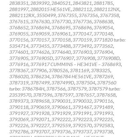
2838351
,
2839392
,
2840521
,
2843821
,
2881785
,
2881997
,
2882015 HE561VE
,
2882112
,
2882112NX
,
2882112RX
,
3550499
,
3767355
,
3767356
,
3767358
,
3767615
,
3767630
,
3767730
,
3767736
,
3768638
,
3768652
,
3768694
,
3768695
,
3768696
,
3769054
,
3769055
,
3769059
,
3769061
,
3770147
,
3770148
,
3770156
,
3770157
,
3770158
,
3770159
,
3771820 turbo:
5354714
,
3773455
,
3773488
,
3773492
,
3773562
,
3774601
,
3774626
,
3774640
,
3776903
,
3776904
,
3776905
,
3776905D
,
3776907
,
3776908
,
3776908D
,
3776916
,
3776917 CUMMINS – HE341VE – 3768693
,
3778367
,
377906
,
3780526
,
3781169
,
3783325
,
3786020
,
3786234
,
3786784 HE561VE
,
3787269
,
3787319
,
3787499
,
3787499D
,
3787504
,
3787560
turbo: 3786784H
,
3787566
,
3787579
,
3787579 turbo:
23539570
,
3787596
,
3787597
,
3787657
,
3787658
,
3789373
,
3789658
,
3790031
,
3790032
,
3790116
,
3790118
,
3790659
,
3790661
,
3791467
,
3791489
,
3791927
,
3791928
,
3791929
,
3791991
,
3791993
,
3792069
,
3792071
,
3792222
,
3792223
,
3792225
,
3792226
,
3792227
,
3792559
,
3792570
,
3792583
,
3792786
,
3793707
,
3793736
,
3793737
,
3793738
,