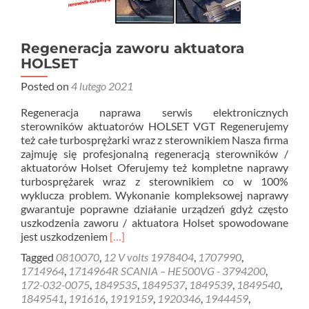
Regeneracja zaworu aktuatora
HOLSET
Posted on
4 lutego 2021
Regeneracja naprawa serwis elektronicznych
sterowników aktuatorów HOLSET VGT Regenerujemy
też całe turbosprężarki wraz z sterownikiem Nasza firma
zajmuję się profesjonalną regeneracją sterowników /
aktuatorów Holset Oferujemy też kompletne naprawy
turbosprężarek wraz z sterownikiem co w 100%
wyklucza problem. Wykonanie kompleksowej naprawy
gwarantuje poprawne działanie urządzeń gdyż często
uszkodzenia zaworu / aktuatora Holset spowodowane
Read
jest uszkodzeniem
[…]
more
Tagged
0810070
,
12 V volts 1978404
,
1707990
,
about
1714964
,
1714964R SCANIA – HE500VG - 3794200
,
Regeneracja
172-032-0075
,
1849535
,
1849537
,
1849539
,
1849540
,
zaworu
1849541
,
191616
,
1919159
,
1920346
,
1944459
,
aktuatora