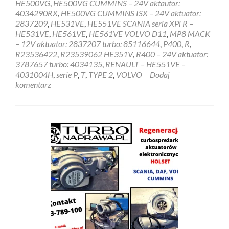
HE500VG
,
HE500VG CUMMINS – 24V aktautor:
4034290RX
,
HE500VG CUMMINS ISX – 24V aktuator:
2837209
,
HE531VE
,
HE551VE SCANIA seria XPi R –
HE531VE
,
HE561VE
,
HE561VE VOLVO D11
,
MP8 MACK
– 12V aktuator: 2837207 turbo: 85116644
,
P400
,
R
,
R23536422
,
R23539062 HE351V
,
R400 – 24V aktuator:
3787657 turbo: 4034135
,
RENAULT – HE551VE –
4031004H
,
serie P
,
T
,
TYPE 2
,
VOLVO
Dodaj
komentarz