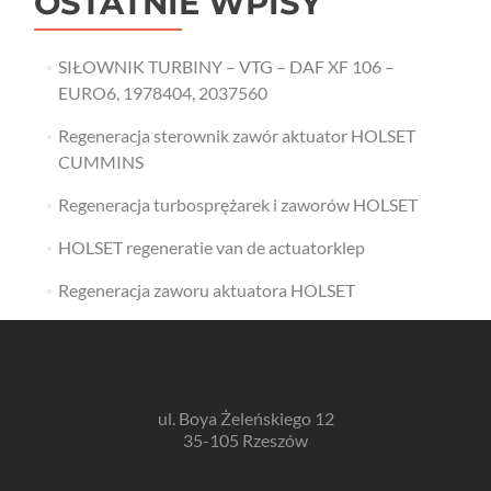
OSTATNIE WPISY
SIŁOWNIK TURBINY – VTG – DAF XF 106 –
EURO6, 1978404, 2037560
Regeneracja sterownik zawór aktuator HOLSET
CUMMINS
Regeneracja turbosprężarek i zaworów HOLSET
HOLSET regeneratie van de actuatorklep
Regeneracja zaworu aktuatora HOLSET
ul. Boya Żeleńskiego 12
35-105 Rzeszów