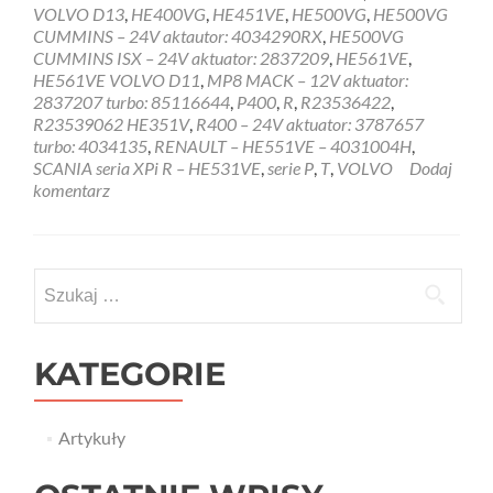
VOLVO D13
,
HE400VG
,
HE451VE
,
HE500VG
,
HE500VG
CUMMINS – 24V aktautor: 4034290RX
,
HE500VG
CUMMINS ISX – 24V aktuator: 2837209
,
HE561VE
,
HE561VE VOLVO D11
,
MP8 MACK – 12V aktuator:
2837207 turbo: 85116644
,
P400
,
R
,
R23536422
,
R23539062 HE351V
,
R400 – 24V aktuator: 3787657
turbo: 4034135
,
RENAULT – HE551VE – 4031004H
,
SCANIA seria XPi R – HE531VE
,
serie P
,
T
,
VOLVO
Dodaj
komentarz
Szukaj:
KATEGORIE
Artykuły