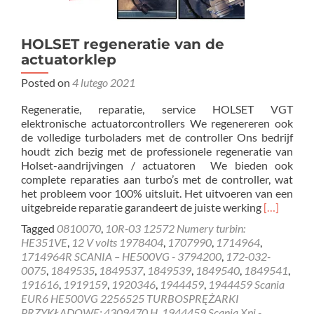
HOLSET regeneratie van de
actuatorklep
Posted on
4 lutego 2021
Regeneratie, reparatie, service HOLSET VGT
elektronische actuatorcontrollers We regenereren ook
de volledige turboladers met de controller Ons bedrijf
houdt zich bezig met de professionele regeneratie van
Holset-aandrijvingen / actuatoren We bieden ook
complete reparaties aan turbo’s met de controller, wat
het probleem voor 100% uitsluit. Het uitvoeren van een
Read
uitgebreide reparatie garandeert de juiste werking
[…]
more
Tagged
0810070
,
10R-03 12572 Numery turbin:
about
HE351VE
,
12 V volts 1978404
,
1707990
,
1714964
,
HOLSET
1714964R SCANIA – HE500VG - 3794200
,
172-032-
regenerati
0075
,
1849535
,
1849537
,
1849539
,
1849540
,
1849541
,
van
191616
,
1919159
,
1920346
,
1944459
,
1944459 Scania
de
EUR6 HE500VG 2256525 TURBOSPRĘŻARKI
actuatork
PRZYKŁADOWE: 4309470 H
,
1944459 Scania Xpi -