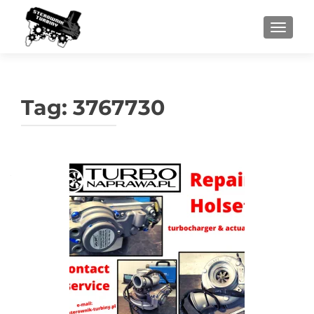
PRZEŁ
Tag:
3767730