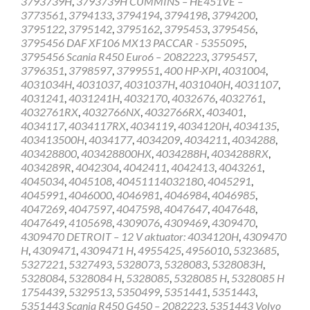
3793739H
,
3793739H CUMMINS – HE451VE –
3773561
,
3794133
,
3794194
,
3794198
,
3794200
,
3795122
,
3795142
,
3795162
,
3795453
,
3795456
,
3795456 DAF XF106 MX13 PACCAR - 5355095
,
3795456 Scania R450 Euro6 – 2082223
,
3795457
,
3796351
,
3798597
,
3799551
,
400 HP-XPI
,
4031004
,
4031034H
,
4031037
,
4031037H
,
4031040H
,
4031107
,
4031241
,
4031241H
,
4032170
,
4032676
,
4032761
,
4032761RX
,
4032766NX
,
4032766RX
,
403401
,
4034117
,
4034117RX
,
4034119
,
4034120H
,
4034135
,
403413500H
,
4034177
,
4034209
,
4034211
,
4034288
,
403428800
,
403428800HX
,
4034288H
,
4034288RX
,
4034289R
,
4042304
,
4042411
,
4042413
,
4043261
,
4045034
,
4045108
,
40451114032180
,
4045291
,
4045991
,
4046000
,
4046981
,
4046984
,
4046985
,
4047269
,
4047597
,
4047598
,
4047647
,
4047648
,
4047649
,
4105698
,
4309076
,
4309469
,
4309470
,
4309470 DETROIT – 12 V aktuator: 4034120H
,
4309470
H
,
4309471
,
4309471 H
,
4955425
,
4956010
,
5323685
,
5327221
,
5327493
,
5328073
,
5328083
,
5328083H
,
5328084
,
5328084 H
,
5328085
,
5328085 H
,
5328085 H
1754439
,
5329513
,
5350499
,
5351441
,
5351443
,
5351443 Scania R450 G450 – 2082223
,
5351443 Volvo