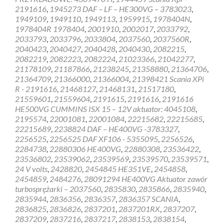
2191616
,
1945273 DAF – LF – HE300VG – 3783023
,
1949109
,
1949110
,
1949113
,
1959915
,
1978404N
,
1978404R 1978404
,
2001910
,
2002017
,
2033792
,
2033793
,
2033796
,
2033804
,
2037560
,
2037560R
,
2040423
,
2040427
,
2040428
,
2040430
,
2082215
,
2082219
,
2082223
,
2082224
,
21023366
,
21042277
,
21178109
,
21187866
,
21238245
,
21358880
,
21364706
,
21364709
,
21366000
,
21366004
,
21398421 Scania XPi
R - 2191616
,
21468127
,
21468131
,
21517180
,
21559601
,
21559604
,
2191615
,
2191616
,
2191616
HE500VG CUMMINS ISX 15 – 12V aktuator: 4045108
,
2195574
,
22001081
,
22001084
,
22215682
,
22215685
,
22215689
,
2238824 DAF – HE400VG -3783327
,
2256525
,
2256525 DAF XF106 - 5355095
,
2256526
,
2284738
,
22880306 HE400VG
,
22880308
,
23536422
,
23536802
,
23539062
,
23539569
,
23539570
,
23539571
,
24 V volts
,
2428820
,
2454845 HE351VE
,
2454858
,
2454859
,
2484276
,
28091294 HE400VG Aktuator zawór
turbosprężarki – 2037560
,
2835830
,
2835866
,
2835940
,
2835944
,
2836356
,
2836357
,
2836357 SCANIA
,
2836825
,
2836826
,
2837201
,
2837201RX
,
2837207
,
2837209
,
2837216
,
2837217
,
2838153
,
2838154
,