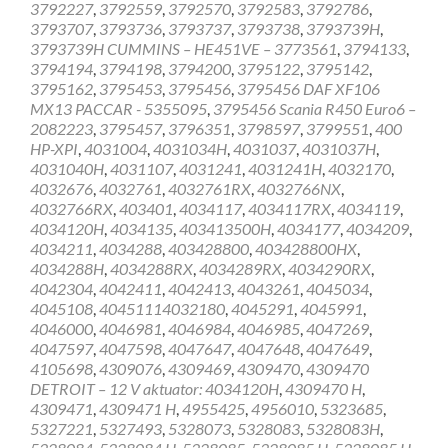
3792227
,
3792559
,
3792570
,
3792583
,
3792786
,
3793707
,
3793736
,
3793737
,
3793738
,
3793739H
,
3793739H CUMMINS – HE451VE – 3773561
,
3794133
,
3794194
,
3794198
,
3794200
,
3795122
,
3795142
,
3795162
,
3795453
,
3795456
,
3795456 DAF XF106
MX13 PACCAR - 5355095
,
3795456 Scania R450 Euro6 –
2082223
,
3795457
,
3796351
,
3798597
,
3799551
,
400
HP-XPI
,
4031004
,
4031034H
,
4031037
,
4031037H
,
4031040H
,
4031107
,
4031241
,
4031241H
,
4032170
,
4032676
,
4032761
,
4032761RX
,
4032766NX
,
4032766RX
,
403401
,
4034117
,
4034117RX
,
4034119
,
4034120H
,
4034135
,
403413500H
,
4034177
,
4034209
,
4034211
,
4034288
,
403428800
,
403428800HX
,
4034288H
,
4034288RX
,
4034289RX
,
4034290RX
,
4042304
,
4042411
,
4042413
,
4043261
,
4045034
,
4045108
,
40451114032180
,
4045291
,
4045991
,
4046000
,
4046981
,
4046984
,
4046985
,
4047269
,
4047597
,
4047598
,
4047647
,
4047648
,
4047649
,
4105698
,
4309076
,
4309469
,
4309470
,
4309470
DETROIT – 12 V aktuator: 4034120H
,
4309470 H
,
4309471
,
4309471 H
,
4955425
,
4956010
,
5323685
,
5327221
,
5327493
,
5328073
,
5328083
,
5328083H
,