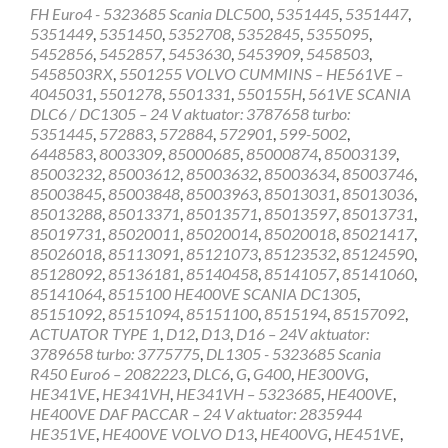
FH Euro4 - 5323685 Scania DLC500
,
5351445
,
5351447
,
5351449
,
5351450
,
5352708
,
5352845
,
5355095
,
5452856
,
5452857
,
5453630
,
5453909
,
5458503
,
5458503RX
,
5501255 VOLVO CUMMINS – HE561VE –
4045031
,
5501278
,
5501331
,
550155H
,
561VE SCANIA
DLC6 / DC1305 – 24 V aktuator: 3787658 turbo:
5351445
,
572883
,
572884
,
572901
,
599-5002
,
6448583
,
8003309
,
85000685
,
85000874
,
85003139
,
85003232
,
85003612
,
85003632
,
85003634
,
85003746
,
85003845
,
85003848
,
85003963
,
85013031
,
85013036
,
85013288
,
85013371
,
85013571
,
85013597
,
85013731
,
85019731
,
85020011
,
85020014
,
85020018
,
85021417
,
85026018
,
85113091
,
85121073
,
85123532
,
85124590
,
85128092
,
85136181
,
85140458
,
85141057
,
85141060
,
85141064
,
8515100 HE400VE SCANIA DC1305
,
85151092
,
85151094
,
85151100
,
8515194
,
85157092
,
ACTUATOR TYPE 1
,
D12
,
D13
,
D16 – 24V aktuator:
3789658 turbo: 3775775
,
DL1305 - 5323685 Scania
R450 Euro6 – 2082223
,
DLC6
,
G
,
G400
,
HE300VG
,
HE341VE
,
HE341VH
,
HE341VH – 5323685
,
HE400VE
,
HE400VE DAF PACCAR – 24 V aktuator: 2835944
HE351VE
,
HE400VE VOLVO D13
,
HE400VG
,
HE451VE
,