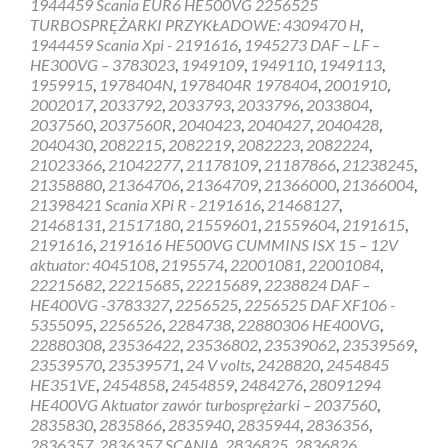
1944459 Scania EUR6 HE500VG 2256525
HOLSET
TURBOSPRĘŻARKI PRZYKŁADOWE: 4309470 H
,
1944459 Scania Xpi - 2191616
,
1945273 DAF – LF –
HE300VG – 3783023
,
1949109
,
1949110
,
1949113
,
1959915
,
1978404N
,
1978404R 1978404
,
2001910
,
2002017
,
2033792
,
2033793
,
2033796
,
2033804
,
2037560
,
2037560R
,
2040423
,
2040427
,
2040428
,
2040430
,
2082215
,
2082219
,
2082223
,
2082224
,
21023366
,
21042277
,
21178109
,
21187866
,
21238245
,
21358880
,
21364706
,
21364709
,
21366000
,
21366004
,
21398421 Scania XPi R - 2191616
,
21468127
,
21468131
,
21517180
,
21559601
,
21559604
,
2191615
,
2191616
,
2191616 HE500VG CUMMINS ISX 15 – 12V
aktuator: 4045108
,
2195574
,
22001081
,
22001084
,
22215682
,
22215685
,
22215689
,
2238824 DAF –
HE400VG -3783327
,
2256525
,
2256525 DAF XF106 -
5355095
,
2256526
,
2284738
,
22880306 HE400VG
,
22880308
,
23536422
,
23536802
,
23539062
,
23539569
,
23539570
,
23539571
,
24 V volts
,
2428820
,
2454845
HE351VE
,
2454858
,
2454859
,
2484276
,
28091294
HE400VG Aktuator zawór turbosprężarki – 2037560
,
2835830
,
2835866
,
2835940
,
2835944
,
2836356
,
2836357
,
2836357 SCANIA
,
2836825
,
2836826
,