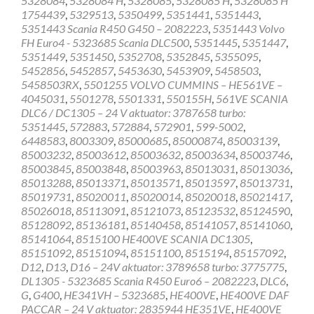
5328084
,
5328084 H
,
5328085
,
5328085 H
,
5328085 H
1754439
,
5329513
,
5350499
,
5351441
,
5351443
,
5351443 Scania R450 G450 – 2082223
,
5351443 Volvo
FH Euro4 - 5323685 Scania DLC500
,
5351445
,
5351447
,
5351449
,
5351450
,
5352708
,
5352845
,
5355095
,
5452856
,
5452857
,
5453630
,
5453909
,
5458503
,
5458503RX
,
5501255 VOLVO CUMMINS – HE561VE –
4045031
,
5501278
,
5501331
,
550155H
,
561VE SCANIA
DLC6 / DC1305 – 24 V aktuator: 3787658 turbo:
5351445
,
572883
,
572884
,
572901
,
599-5002
,
6448583
,
8003309
,
85000685
,
85000874
,
85003139
,
85003232
,
85003612
,
85003632
,
85003634
,
85003746
,
85003845
,
85003848
,
85003963
,
85013031
,
85013036
,
85013288
,
85013371
,
85013571
,
85013597
,
85013731
,
85019731
,
85020011
,
85020014
,
85020018
,
85021417
,
85026018
,
85113091
,
85121073
,
85123532
,
85124590
,
85128092
,
85136181
,
85140458
,
85141057
,
85141060
,
85141064
,
8515100 HE400VE SCANIA DC1305
,
85151092
,
85151094
,
85151100
,
8515194
,
85157092
,
D12
,
D13
,
D16 – 24V aktuator: 3789658 turbo: 3775775
,
DL1305 - 5323685 Scania R450 Euro6 – 2082223
,
DLC6
,
G
,
G400
,
HE341VH – 5323685
,
HE400VE
,
HE400VE DAF
PACCAR – 24 V aktuator: 2835944 HE351VE
,
HE400VE