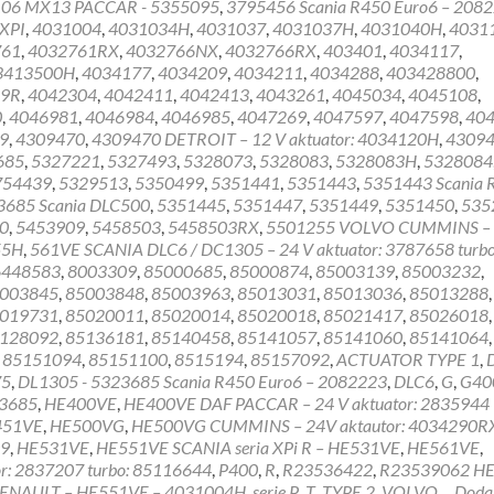
106 MX13 PACCAR - 5355095
,
3795456 Scania R450 Euro6 – 208
XPI
,
4031004
,
4031034H
,
4031037
,
4031037H
,
4031040H
,
4031
761
,
4032761RX
,
4032766NX
,
4032766RX
,
403401
,
4034117
,
3413500H
,
4034177
,
4034209
,
4034211
,
4034288
,
403428800
,
89R
,
4042304
,
4042411
,
4042413
,
4043261
,
4045034
,
4045108
,
0
,
4046981
,
4046984
,
4046985
,
4047269
,
4047597
,
4047598
,
40
9
,
4309470
,
4309470 DETROIT – 12 V aktuator: 4034120H
,
43094
685
,
5327221
,
5327493
,
5328073
,
5328083
,
5328083H
,
5328084
754439
,
5329513
,
5350499
,
5351441
,
5351443
,
5351443 Scania 
23685 Scania DLC500
,
5351445
,
5351447
,
5351449
,
5351450
,
535
0
,
5453909
,
5458503
,
5458503RX
,
5501255 VOLVO CUMMINS –
55H
,
561VE SCANIA DLC6 / DC1305 – 24 V aktuator: 3787658 turbo
6448583
,
8003309
,
85000685
,
85000874
,
85003139
,
85003232
,
003845
,
85003848
,
85003963
,
85013031
,
85013036
,
85013288
,
019731
,
85020011
,
85020014
,
85020018
,
85021417
,
85026018
,
128092
,
85136181
,
85140458
,
85141057
,
85141060
,
85141064
,
,
85151094
,
85151100
,
8515194
,
85157092
,
ACTUATOR TYPE 1
,
75
,
DL1305 - 5323685 Scania R450 Euro6 – 2082223
,
DLC6
,
G
,
G40
3685
,
HE400VE
,
HE400VE DAF PACCAR – 24 V aktuator: 2835944
451VE
,
HE500VG
,
HE500VG CUMMINS – 24V aktautor: 4034290R
09
,
HE531VE
,
HE551VE SCANIA seria XPi R – HE531VE
,
HE561VE
,
r: 2837207 turbo: 85116644
,
P400
,
R
,
R23536422
,
R23539062 H
ENAULT – HE551VE – 4031004H
,
serie P
,
T
,
TYPE 2
,
VOLVO
Doda