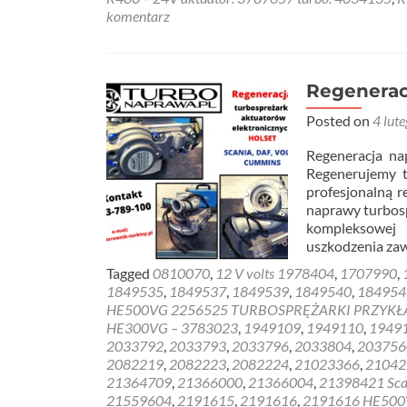
komentarz
Regenerac
Posted on
4 lut
Regeneracja n
Regenerujemy t
profesjonalną 
naprawy turbos
kompleksowej 
uszkodzenia za
Tagged
0810070
,
12 V volts 1978404
,
1707990
,
1849535
,
1849537
,
1849539
,
1849540
,
184954
HE500VG 2256525 TURBOSPRĘŻARKI PRZYKŁ
HE300VG – 3783023
,
1949109
,
1949110
,
1949
2033792
,
2033793
,
2033796
,
2033804
,
203756
2082219
,
2082223
,
2082224
,
21023366
,
21042
21364709
,
21366000
,
21366004
,
21398421 Scan
21559604
,
2191615
,
2191616
,
2191616 HE500V