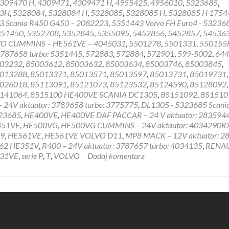
309470 H
,
4309471
,
4309471 H
,
4955425
,
4956010
,
5323685
,
83H
,
5328084
,
5328084 H
,
5328085
,
5328085 H
,
5328085 H 1754
 Scania R450 G450 – 2082223
,
5351443 Volvo FH Euro4 - 53236
351450
,
5352708
,
5352845
,
5355095
,
5452856
,
5452857
,
54536
O CUMMINS – HE561VE – 4045031
,
5501278
,
5501331
,
550155
3787658 turbo: 5351445
,
572883
,
572884
,
572901
,
599-5002
,
644
03232
,
85003612
,
85003632
,
85003634
,
85003746
,
85003845
,
013288
,
85013371
,
85013571
,
85013597
,
85013731
,
85019731
,
026018
,
85113091
,
85121073
,
85123532
,
85124590
,
85128092
,
141064
,
8515100 HE400VE SCANIA DC1305
,
85151092
,
851510
– 24V aktuator: 3789658 turbo: 3775775
,
DL1305 - 5323685 Scani
23685
,
HE400VE
,
HE400VE DAF PACCAR – 24 V aktuator: 283594
451VE
,
HE500VG
,
HE500VG CUMMINS – 24V aktautor: 4034290R
09
,
HE561VE
,
HE561VE VOLVO D11
,
MP8 MACK – 12V aktuator: 2
62 HE351V
,
R400 – 24V aktuator: 3787657 turbo: 4034135
,
RENAU
531VE
,
serie P
,
T
,
VOLVO
Dodaj komentarz