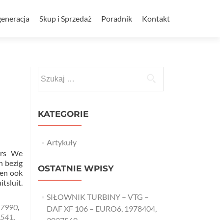
eneracja
Skup i Sprzedaż
Poradnik
Kontakt
Szukaj:
KATEGORIE
Artykuły
lers We
h bezig
OSTATNIE WPISY
den ook
tsluit.
SIŁOWNIK TURBINY – VTG –
7990
,
DAF XF 106 – EURO6, 1978404,
541
,