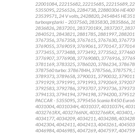
22001084
,
22215682
,
22215685
,
22215689
,
22
5355095
,
2256526
,
2284738
,
22880306 HE40
23539571
,
24 V volts
,
2428820
,
2454845 HE35
turbosprężarki – 2037560
,
2835830
,
2835866
,
2
2836826
,
2837201
,
2837201RX
,
2837207
,
283
2840521
,
2843821
,
2881785
,
2881997
,
288201
3767356
,
3767358
,
3767615
,
3767630
,
376773
3769055
,
3769059
,
3769061
,
3770147
,
377014
3773455
,
3773488
,
3773492
,
3773562
,
377460
3776907
,
3776908
,
3776908D
,
3776916
,
37769
3781169
,
3783325
,
3786020
,
3786234
,
378678
3787560 turbo: 3786784H
,
3787566
,
3787579
,
3789373
,
3789658
,
3790031
,
3790032
,
379011
3791929
,
3791991
,
3791993
,
3792069
,
379207
3792583
,
3792786
,
3793707
,
3793736
,
379373
3794133
,
3794194
,
3794198
,
3794200
,
379512
PACCAR - 5355095
,
3795456 Scania R450 Euro6
4031004
,
4031034H
,
4031037
,
4031037H
,
403
4032761RX
,
4032766NX
,
4032766RX
,
403401
,
4034177
,
4034209
,
4034211
,
4034288
,
403428
4042304
,
4042411
,
4042413
,
4043261
,
404503
4046984
,
4046985
,
4047269
,
4047597
,
404759