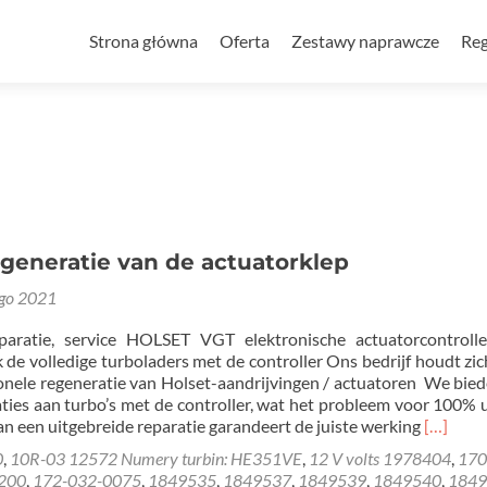
Przejdź do treści
Strona główna
Oferta
Zestawy naprawcze
Reg
generatie van de actuatorklep
ego 2021
eparatie, service HOLSET VGT elektronische actuatorcontrol
 de volledige turboladers met de controller Ons bedrijf houdt zic
onele regeneratie van Holset-aandrijvingen / actuatoren We bie
ties aan turbo’s met de controller, wat het probleem voor 100% ui
Read
an een uitgebreide reparatie garandeert de juiste werking
[…]
more
0
,
10R-03 12572 Numery turbin: HE351VE
,
12 V volts 1978404
,
170
about
200
,
172-032-0075
,
1849535
,
1849537
,
1849539
,
1849540
,
1849