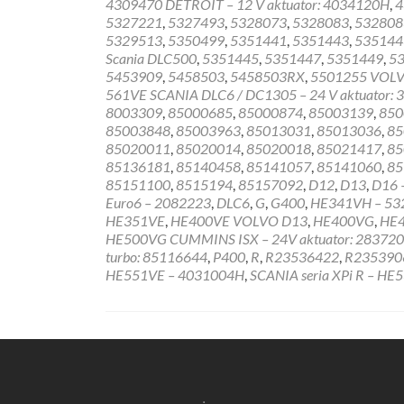
4309470 DETROIT – 12 V aktuator: 4034120H
,
4
5327221
,
5327493
,
5328073
,
5328083
,
53280
5329513
,
5350499
,
5351441
,
5351443
,
5351443
Scania DLC500
,
5351445
,
5351447
,
5351449
,
5
5453909
,
5458503
,
5458503RX
,
5501255 VOLV
561VE SCANIA DLC6 / DC1305 – 24 V aktuator: 
8003309
,
85000685
,
85000874
,
85003139
,
850
85003848
,
85003963
,
85013031
,
85013036
,
85
85020011
,
85020014
,
85020018
,
85021417
,
85
85136181
,
85140458
,
85141057
,
85141060
,
85
85151100
,
8515194
,
85157092
,
D12
,
D13
,
D16 
Euro6 – 2082223
,
DLC6
,
G
,
G400
,
HE341VH – 53
HE351VE
,
HE400VE VOLVO D13
,
HE400VG
,
HE
HE500VG CUMMINS ISX – 24V aktuator: 28372
turbo: 85116644
,
P400
,
R
,
R23536422
,
R235390
HE551VE – 4031004H
,
SCANIA seria XPi R – HE