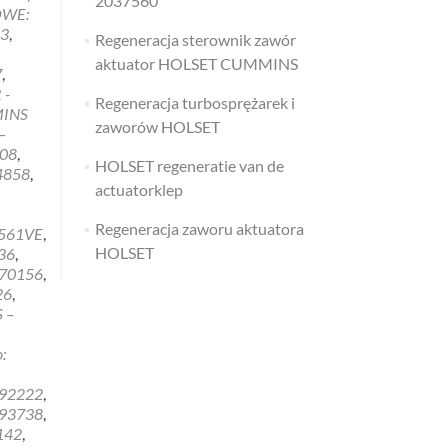
2037560
OWE:
tie
3
,
Regeneracja sterownik zawór
aktuator HOLSET CUMMINS
7
,
klep
 -
Regeneracja turbosprężarek i
MINS
zaworów HOLSET
–
08
,
HOLSET regeneratie van de
4858
,
actuatorklep
Regeneracja zaworu aktuatora
561VE
,
HOLSET
36
,
70156
,
26
,
 –
:
92222
,
93738
,
142
,