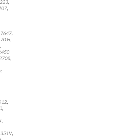
2223
,
107
,
47647
,
70 H
,
,
R450
2708
,
:
D12
,
0
,
X
,
E351V
,
j