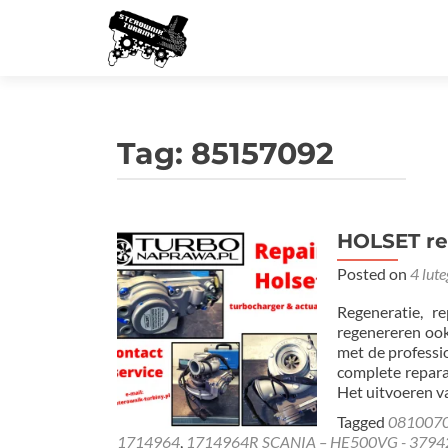
Tag:
85157092
HOLSET re
Posted on
4 lut
Regeneratie, r
regenereren ook
met de professi
complete repara
Het uitvoeren v
Tagged
081007
1714964
,
1714964R SCANIA – HE500VG - 3794