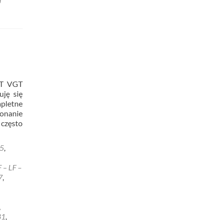
ET VGT
uję się
mpletne
konanie
często
5
,
acja
– LF –
7
,
ra
T
,
81
,