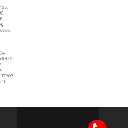
439
,
85
30
,
H
,
8583
,
94
,
a R450
4
X
,
837207
LT –
Szybki