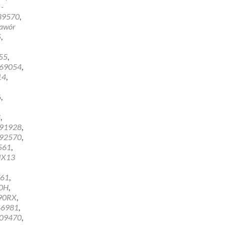
-
39570
,
awór
5
,
55
,
69054
,
14
,
6
,
8
,
91928
,
92570
,
561
,
MX13
61
,
0H
,
90RX
,
46981
,
09470
,