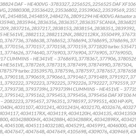
38824 DAF – HE400VG -3783327
,
2256525
,
2256525 DAF XF106 
0VG
,
22880308
,
23536422
,
23536802
,
23539062
,
23539569
,
235
1VE
,
2454858
,
2454859
,
2484276
,
28091294 HE400VG Aktuator z
835940
,
2835944
,
2836356
,
2836357
,
2836357 SCANIA
,
283682
7209
,
2837216
,
2837217
,
2838153
,
2838154
,
2838351
,
2839392
,
5 HE561VE
,
2882112
,
2882112NX
,
2882112RX
,
3550499
,
37673
0
,
3767736
,
3768638
,
3768652
,
3768694
,
3768695
,
3768696
,
37
8
,
3770156
,
3770157
,
3770158
,
3770159
,
3771820 turbo: 53547
1
,
3774626
,
3774640
,
3776903
,
3776904
,
3776905
,
3776905D
,
17 CUMMINS – HE341VE – 3768693
,
3778367
,
377906
,
378052
4 HE561VE
,
3787269
,
3787319
,
3787499
,
3787499D
,
3787504
,
3787579 turbo: 23539570
,
3787596
,
3787597
,
3787657
,
378765
6
,
3790118
,
3790659
,
3790661
,
3791467
,
3791489
,
3791927
,
37
1
,
3792222
,
3792223
,
3792225
,
3792226
,
3792227
,
3792559
,
37
7
,
3793738
,
3793739H
,
3793739H CUMMINS – HE451VE – 3773
2
,
3795142
,
3795162
,
3795453
,
3795456
,
3795456 DAF XF106 
 – 2082223
,
3795457
,
3796351
,
3798597
,
3799551
,
400 HP-XPI
,
1040H
,
4031107
,
4031241
,
4031241H
,
4032170
,
4032676
,
40327
4034117
,
4034117RX
,
4034119
,
4034120H
,
4034135
,
40341350
800
,
403428800HX
,
4034288H
,
4034288RX
,
4034289RX
,
40342
4
,
4045108
,
40451114032180
,
4045291
,
4045991
,
4046000
,
40
8
,
4047647
,
4047648
,
4047649
,
4105698
,
4309076
,
4309469
,
43