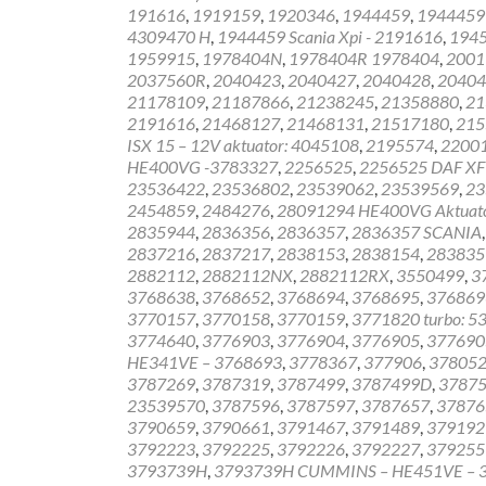
191616
,
1919159
,
1920346
,
1944459
,
1944459
4309470 H
,
1944459 Scania Xpi - 2191616
,
1945
1959915
,
1978404N
,
1978404R 1978404
,
2001
2037560R
,
2040423
,
2040427
,
2040428
,
20404
21178109
,
21187866
,
21238245
,
21358880
,
21
2191616
,
21468127
,
21468131
,
21517180
,
215
ISX 15 – 12V aktuator: 4045108
,
2195574
,
2200
HE400VG -3783327
,
2256525
,
2256525 DAF XF
23536422
,
23536802
,
23539062
,
23539569
,
23
2454859
,
2484276
,
28091294 HE400VG Aktuator
2835944
,
2836356
,
2836357
,
2836357 SCANIA
2837216
,
2837217
,
2838153
,
2838154
,
283835
2882112
,
2882112NX
,
2882112RX
,
3550499
,
3
3768638
,
3768652
,
3768694
,
3768695
,
376869
3770157
,
3770158
,
3770159
,
3771820 turbo: 5
3774640
,
3776903
,
3776904
,
3776905
,
37769
HE341VE – 3768693
,
3778367
,
377906
,
37805
3787269
,
3787319
,
3787499
,
3787499D
,
3787
23539570
,
3787596
,
3787597
,
3787657
,
37876
3790659
,
3790661
,
3791467
,
3791489
,
379192
3792223
,
3792225
,
3792226
,
3792227
,
379255
3793739H
,
3793739H CUMMINS – HE451VE – 