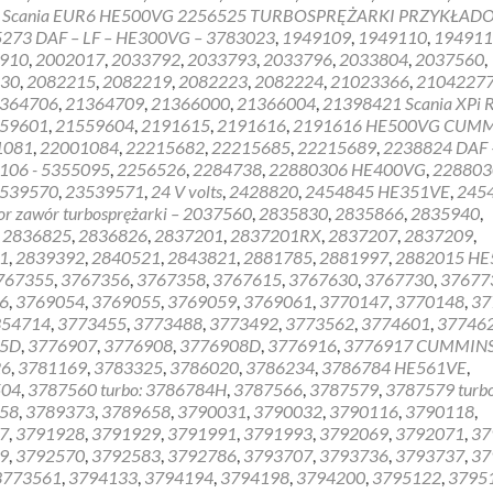
HOLSET
 Scania EUR6 HE500VG 2256525 TURBOSPRĘŻARKI PRZYKŁAD
regenera
273 DAF – LF – HE300VG – 3783023
,
1949109
,
1949110
,
194911
van
910
,
2002017
,
2033792
,
2033793
,
2033796
,
2033804
,
2037560
,
de
30
,
2082215
,
2082219
,
2082223
,
2082224
,
21023366
,
2104227
actuator
364706
,
21364709
,
21366000
,
21366004
,
21398421 Scania XPi R
59601
,
21559604
,
2191615
,
2191616
,
2191616 HE500VG CUM
1081
,
22001084
,
22215682
,
22215685
,
22215689
,
2238824 DAF 
106 - 5355095
,
2256526
,
2284738
,
22880306 HE400VG
,
228803
539570
,
23539571
,
24 V volts
,
2428820
,
2454845 HE351VE
,
245
 zawór turbosprężarki – 2037560
,
2835830
,
2835866
,
2835940
,
,
2836825
,
2836826
,
2837201
,
2837201RX
,
2837207
,
2837209
,
1
,
2839392
,
2840521
,
2843821
,
2881785
,
2881997
,
2882015 HE
767355
,
3767356
,
3767358
,
3767615
,
3767630
,
3767730
,
37677
6
,
3769054
,
3769055
,
3769059
,
3769061
,
3770147
,
3770148
,
37
354714
,
3773455
,
3773488
,
3773492
,
3773562
,
3774601
,
37746
05D
,
3776907
,
3776908
,
3776908D
,
3776916
,
3776917 CUMMINS
26
,
3781169
,
3783325
,
3786020
,
3786234
,
3786784 HE561VE
,
504
,
3787560 turbo: 3786784H
,
3787566
,
3787579
,
3787579 turbo
58
,
3789373
,
3789658
,
3790031
,
3790032
,
3790116
,
3790118
,
7
,
3791928
,
3791929
,
3791991
,
3791993
,
3792069
,
3792071
,
37
9
,
3792570
,
3792583
,
3792786
,
3793707
,
3793736
,
3793737
,
37
3773561
,
3794133
,
3794194
,
3794198
,
3794200
,
3795122
,
3795