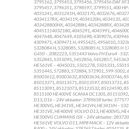
3795162
,
3795453
,
3795456
,
3795456 DAF XF
3795457
,
3796351
,
3798597
,
3799551
,
400 HP-
4031241
,
4031241H
,
4032170
,
4032676
,
4032
4034117RX
,
4034119
,
4034120H
,
4034135
,
40
403428800HX
,
4034288H
,
4034288RX
,
40342
40451114032180
,
4045291
,
4045991
,
404600
4047648
,
4047649
,
4105698
,
4309076
,
430946
4309471
,
4309471 H
,
4955425
,
4956010
,
5323
5328084 H
,
5328085
,
5328085 H
,
5328085 H 1
G450 – 2082223
,
5351443 Volvo FH Euro4 - 53
5352845
,
5355095
,
5452856
,
5452857
,
545363
HE561VE – 4045031
,
5501278
,
5501331
,
5501
5351445
,
572883
,
572884
,
572901
,
599-5002
,
85003612
,
85003632
,
85003634
,
85003746
,
85
85013371
,
85013571
,
85013597
,
85013731
,
85
85113091
,
85121073
,
85123532
,
85124590
,
85
8515100 HE400VE SCANIA DC1305
,
85151092
D13
,
D16 – 24V aktuator: 3789658 turbo: 37757
HE300VG
,
HE341VE
,
HE341VH
,
HE341VH – 532
HE351VE
,
HE400VE VOLVO D13
,
HE400VG
,
HE
HE500VG CUMMINS ISX – 24V aktuator: 28372
HE561VE VOLVO D11
,
MP8 MACK – 12V aktuato
R400 – 24V aktuator: 3787657 turbo: 4034135
,
R