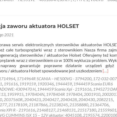
ja zaworu aktuatora HOLSET
ego 2021
aprawa serwis elektronicznych sterowników aktuatorów HOLS
eż całe turbosprężarki wraz z sterownikiem Nasza firma zajm
regeneracją sterowników / aktuatorów Holset Oferujemy też ko
prężarek wraz z sterownikiem co w 100% wyklucza problem. Wy
naprawy gwarantuje poprawne działanie urządzeń gdyż 
Read
woru / aktuatora Holset spowodowane jest uszkodzeniem
[…]
more
1714964
,
1714964R SCANIA – HE500VG - 3794200
,
172-032-007
about
1
,
191616
,
1919159
,
1920346
,
1944459
,
1944459 Scania EUR6
Regener
ADOWE: 4309470 H
,
1944459 Scania Xpi - 2191616
,
1945273 DAF 
zaworu
113
,
1959915
,
1978404N
,
1978404R 1978404
,
2001910
,
200201
aktuato
0
,
2037560R
,
2040423
,
2040427
,
2040428
,
2040430
,
2082215
,
HOLSE
277
,
21178109
,
21187866
,
21238245
,
21358880
,
21364706
,
ia XPi R - 2191616
,
21468127
,
21468131
,
21517180
,
21559601
G CUMMINS ISX 15 – 12V aktuator: 4045108
,
2195574
,
220010