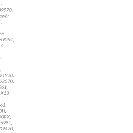
-
39570
,
awór
5
,
55
,
69054
,
14
,
6
,
8
,
91928
,
92570
,
561
,
MX13
61
,
0H
,
90RX
,
46981
,
09470
,