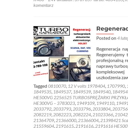
komentarz
Regenerac
Posted on
4 lut
Regeneracja n
Regenerujemy t
profesjonalną 
naprawy turbos
kompleksowej 
uszkodzenia za
Tagged
0810070
,
12 V volts 1978404
,
1707990
,
1849535
,
1849537
,
1849539
,
1849540
,
184954
HE500VG 2256525 TURBOSPRĘŻARKI PRZYKŁ
HE300VG – 3783023
,
1949109
,
1949110
,
1949
2033792
,
2033793
,
2033796
,
2033804
,
203756
2082219
,
2082223
,
2082224
,
21023366
,
21042
21364709
,
21366000
,
21366004
,
21398421 Scan
21559604
,
2191615
,
2191616
,
2191616 HE500V