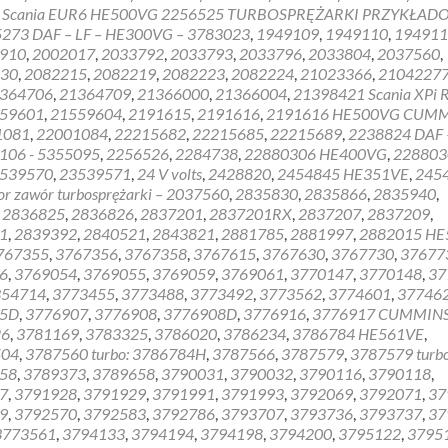
HOLSET
 Scania EUR6 HE500VG 2256525 TURBOSPRĘŻARKI PRZYKŁAD
regenera
273 DAF – LF – HE300VG – 3783023
,
1949109
,
1949110
,
194911
van
910
,
2002017
,
2033792
,
2033793
,
2033796
,
2033804
,
2037560
,
de
30
,
2082215
,
2082219
,
2082223
,
2082224
,
21023366
,
2104227
actuator
364706
,
21364709
,
21366000
,
21366004
,
21398421 Scania XPi R
59601
,
21559604
,
2191615
,
2191616
,
2191616 HE500VG CUM
1081
,
22001084
,
22215682
,
22215685
,
22215689
,
2238824 DAF 
106 - 5355095
,
2256526
,
2284738
,
22880306 HE400VG
,
228803
539570
,
23539571
,
24 V volts
,
2428820
,
2454845 HE351VE
,
245
 zawór turbosprężarki – 2037560
,
2835830
,
2835866
,
2835940
,
,
2836825
,
2836826
,
2837201
,
2837201RX
,
2837207
,
2837209
,
1
,
2839392
,
2840521
,
2843821
,
2881785
,
2881997
,
2882015 HE
767355
,
3767356
,
3767358
,
3767615
,
3767630
,
3767730
,
37677
6
,
3769054
,
3769055
,
3769059
,
3769061
,
3770147
,
3770148
,
37
354714
,
3773455
,
3773488
,
3773492
,
3773562
,
3774601
,
37746
05D
,
3776907
,
3776908
,
3776908D
,
3776916
,
3776917 CUMMINS
26
,
3781169
,
3783325
,
3786020
,
3786234
,
3786784 HE561VE
,
504
,
3787560 turbo: 3786784H
,
3787566
,
3787579
,
3787579 turbo
58
,
3789373
,
3789658
,
3790031
,
3790032
,
3790116
,
3790118
,
7
,
3791928
,
3791929
,
3791991
,
3791993
,
3792069
,
3792071
,
37
9
,
3792570
,
3792583
,
3792786
,
3793707
,
3793736
,
3793737
,
37
3773561
,
3794133
,
3794194
,
3794198
,
3794200
,
3795122
,
3795