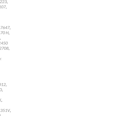
2223
,
107
,
47647
,
70 H
,
,
R450
2708
,
:
D12
,
0
,
X
,
E351V
,
j