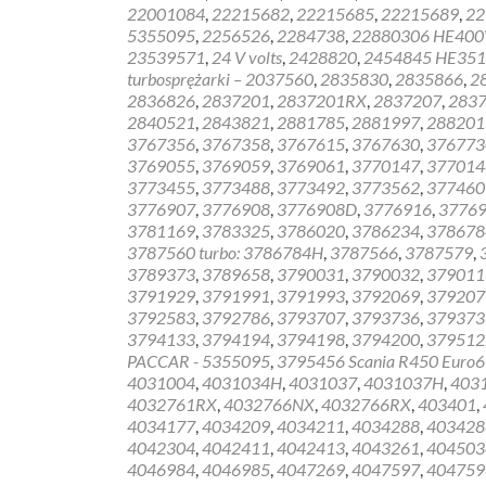
22001084
,
22215682
,
22215685
,
22215689
,
22
5355095
,
2256526
,
2284738
,
22880306 HE40
23539571
,
24 V volts
,
2428820
,
2454845 HE35
turbosprężarki – 2037560
,
2835830
,
2835866
,
2
2836826
,
2837201
,
2837201RX
,
2837207
,
283
2840521
,
2843821
,
2881785
,
2881997
,
288201
3767356
,
3767358
,
3767615
,
3767630
,
376773
3769055
,
3769059
,
3769061
,
3770147
,
377014
3773455
,
3773488
,
3773492
,
3773562
,
377460
3776907
,
3776908
,
3776908D
,
3776916
,
37769
3781169
,
3783325
,
3786020
,
3786234
,
378678
3787560 turbo: 3786784H
,
3787566
,
3787579
,
3789373
,
3789658
,
3790031
,
3790032
,
379011
3791929
,
3791991
,
3791993
,
3792069
,
379207
3792583
,
3792786
,
3793707
,
3793736
,
379373
3794133
,
3794194
,
3794198
,
3794200
,
379512
PACCAR - 5355095
,
3795456 Scania R450 Euro6
4031004
,
4031034H
,
4031037
,
4031037H
,
403
4032761RX
,
4032766NX
,
4032766RX
,
403401
,
4034177
,
4034209
,
4034211
,
4034288
,
403428
4042304
,
4042411
,
4042413
,
4043261
,
404503
4046984
,
4046985
,
4047269
,
4047597
,
404759